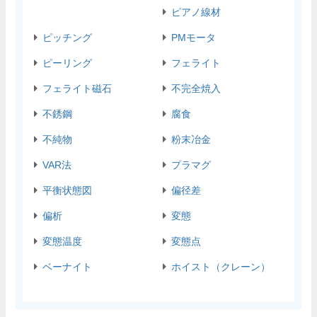
ピアノ線材
ピッチング
PMモータ
ピーリング
フェライト
フェライト磁石
不完全焼入
不銹鋼
腐食
不純物
粉末冶金
VAR法
プラマグ
平衡状態図
偏径差
偏析
変態
変態温度
変態点
ベーナイト
ホイスト（クレーン）