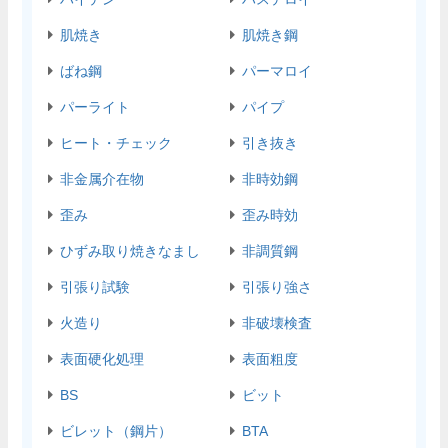
肌焼き
肌焼き鋼
ばね鋼
パーマロイ
パーライト
パイプ
ヒート・チェック
引き抜き
非金属介在物
非時効鋼
歪み
歪み時効
ひずみ取り焼きなまし
非調質鋼
引張り試験
引張り強さ
火造り
非破壊検査
表面硬化処理
表面粗度
BS
ビット
ビレット（鋼片）
BTA