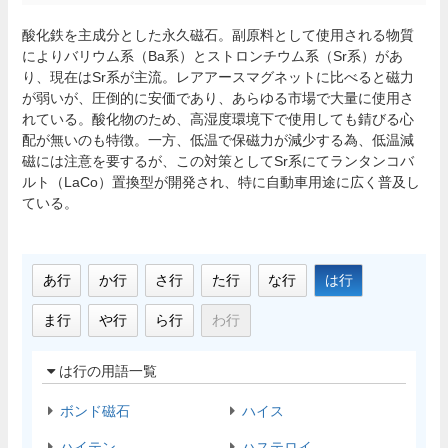
酸化鉄を主成分とした永久磁石。副原料として使用される物質
によりバリウム系（Ba系）とストロンチウム系（Sr系）があ
り、現在はSr系が主流。レアアースマグネットに比べると磁力
が弱いが、圧倒的に安価であり、あらゆる市場で大量に使用さ
れている。酸化物のため、高湿度環境下で使用しても錆びる心
配が無いのも特徴。一方、低温で保磁力が減少する為、低温減
磁には注意を要するが、この対策としてSr系にてランタンコバ
ルト（LaCo）置換型が開発され、特に自動車用途に広く普及し
ている。
あ行
か行
さ行
た行
な行
は行
ま行
や行
ら行
わ行
は行の用語一覧
ボンド磁石
ハイス
ハイテン
ハステロイ