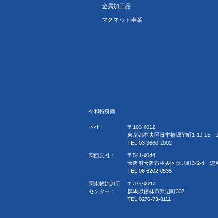
金属加工品
マグネット事業
令和特殊鋼
本社：
〒103-0012
東京都中央区日本橋堀留町1-10-15 
TEL.03-3660-1002
関西支社：
〒541-0044
大阪府大阪市中央区伏見町3-2-4 淀
TEL.06-6202-0535
関東物流加工
〒374-0047
センター：
群馬県館林市野辺町332
TEL.0276-73-8111