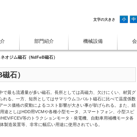
小
中
文字の大きさ
介
部門紹介
機械設備
会
>
ネオジム磁石（NdFeB磁石）
B磁石）
中で最も流通量が多い磁石。長所としては高磁力、欠けにくい、材質グ
られる。一方、短所としてはサマリウムコバルト磁石に比べて温度係数
アース価格の変動によるコスト影響が大きい事が挙げられる。また、錆
用途としはHDD用VCMや各種小型モータ、スマートフォン、小型スピ
/HEV/FCEV等のトラクションモータ・発電機、自動車用補機モータ各
導体製造装置等、非常に幅広い用途に使用されている。