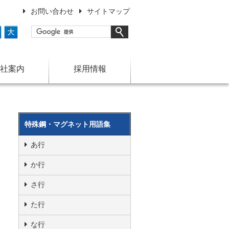
お問い合わせ
サイトマップ
大
社案内
採用情報
特殊鋼・マグネット用語集
あ行
か行
さ行
た行
な行