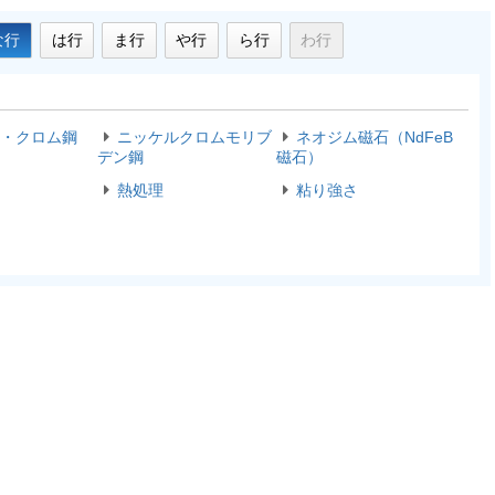
な行
は行
ま行
や行
ら行
わ行
・クロム鋼
ニッケルクロムモリブ
ネオジム磁石（NdFeB
デン鋼
磁石）
熱処理
粘り強さ