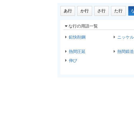
あ行
か行
さ行
た行
な行の用語一覧
鉛快削鋼
ニッケル
熱間圧延
熱間鍛造
伸び