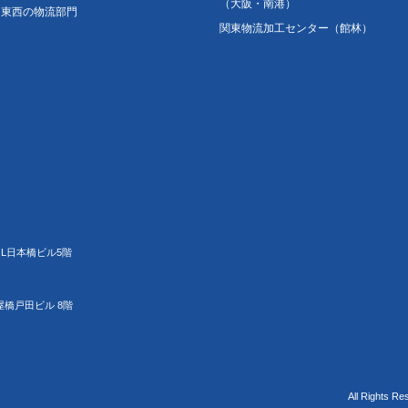
（大阪・南港）
東西の物流部門
関東物流加工センター（館林）
JL日本橋ビル5階
屋橋戸田ビル 8階
All Rights Re