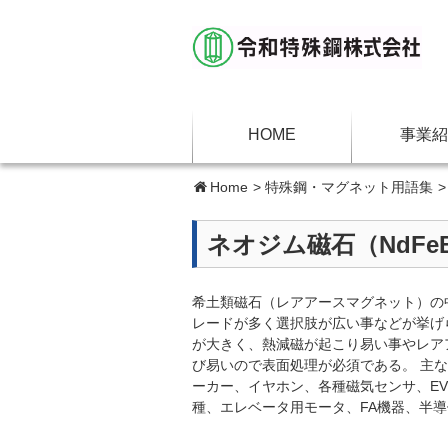
HOME
事業紹
Home
>
特殊鋼・マグネット用語集
ネオジム磁石（NdFe
希土類磁石（レアアースマグネット）の
レードが多く選択肢が広い事などが挙げ
が大きく、熱減磁が起こり易い事やレア
び易いので表面処理が必須である。 主な
ーカー、イヤホン、各種磁気センサ、EV
種、エレベータ用モータ、FA機器、半